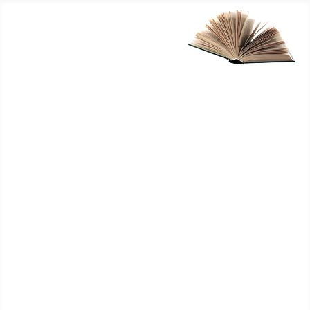
Startsida
Vår släkt
Släktträd
Släktingar
Bilder
Länkar
Boklista
Släkten Kraft
Kontakt
Upphovsrätt / Copyright